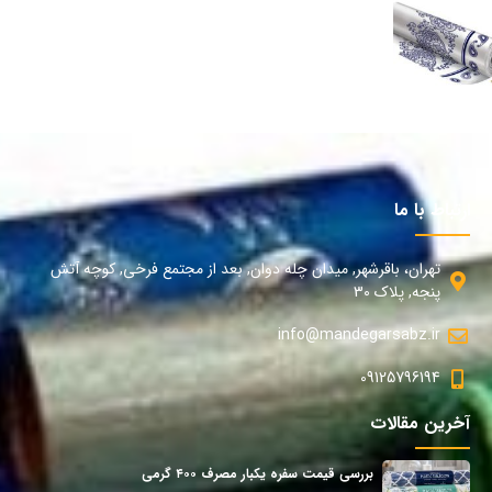
ارتباط با ما
تهران، باقرشهر, میدان چله دوان, بعد از مجتمع فرخی, کوچه آتش
پنجه, پلاک 30
info@mandegarsabz.ir
09125796194
آخرین مقالات
بررسی قیمت سفره یکبار مصرف ۴۰۰ گرمی