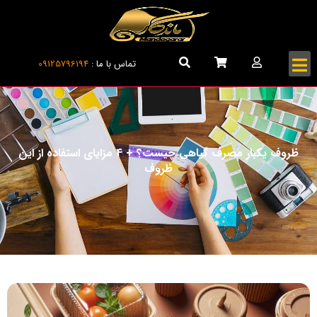
تماس با ما :
09125796194
ظروف یکبار مصرف گیاهی چیست؟ + 4 مزایای استفاده از این
ظروف