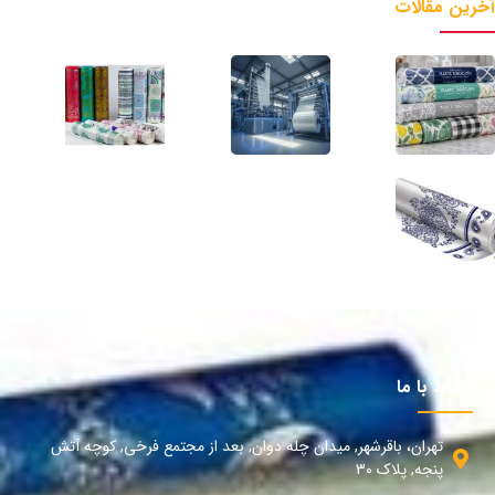
آخرین مقالات
ارتباط با ما
تهران، باقرشهر, میدان چله دوان, بعد از مجتمع فرخی, کوچه آتش
پنجه, پلاک 30