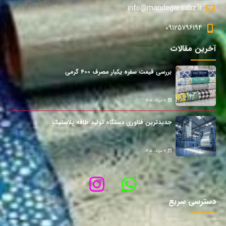
info@mandegarsabz.ir
09125796194
آخرین مقالات
بررسی قیمت سفره یکبار مصرف ۴۰۰ گرمی
11 مرداد 1405
جدیدترین فناوری دستگاه تولید طاقه پلاستیک
7 مرداد 1405
دسترسی سریع