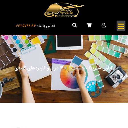
تماس با ما :
09125796194
نایلون شیرینگ چیست؟ + 3 مزایا و کاربردهای کلیدی