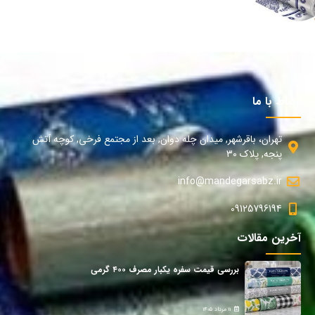
ارتباط با ما
تهران، باقرشهر, میدان چله دوان, بعد از مجتمع فرخی, کوچه آتش
پنجه, پلاک 30
info@mandegarsabz.ir
09125796194
آخرین مقالات
بررسی قیمت سفره یکبار مصرف ۴۰۰ گرمی
11 مرداد 1405