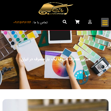
تماس با ما :
09125796194
میزان مصرف ظروف یک‌ بار مصرف در ایران