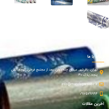
ارتباط با ما
تهران، باقرشهر, میدان چله دوان, بعد از مجتمع فرخی, کوچه آتش
پنجه, پلاک 30
info@mandegarsabz.ir
09125796194
آخرین مقالات