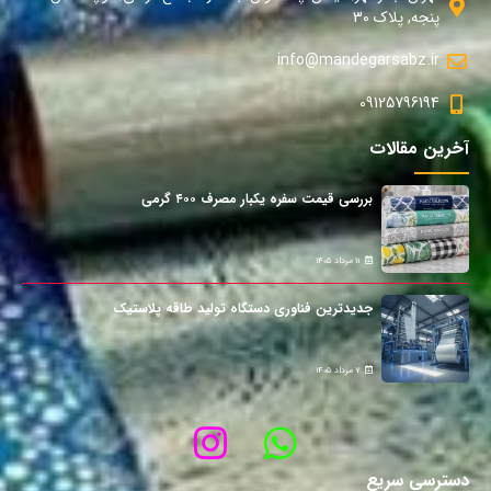
پنجه, پلاک 30
info@mandegarsabz.ir
09125796194
آخرین مقالات
بررسی قیمت سفره یکبار مصرف ۴۰۰ گرمی
11 مرداد 1405
جدیدترین فناوری دستگاه تولید طاقه پلاستیک
7 مرداد 1405
دسترسی سریع