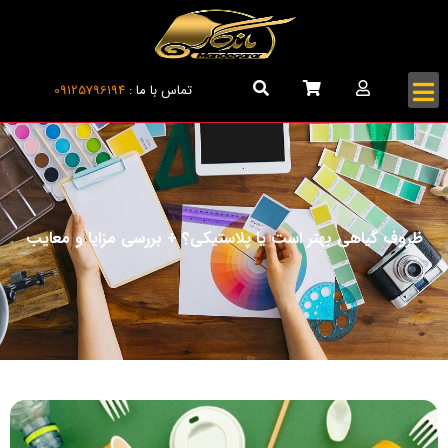
تماس با ما :
09125796194
ظروف گیاهی بهتر است یا پلاستیکی؟ + بررسی مزایا و معایب