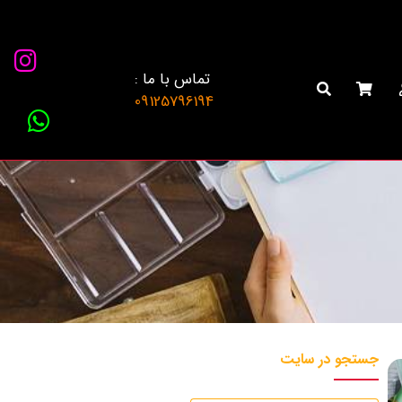
تماس با ما :
09125796194
جستجو در سایت