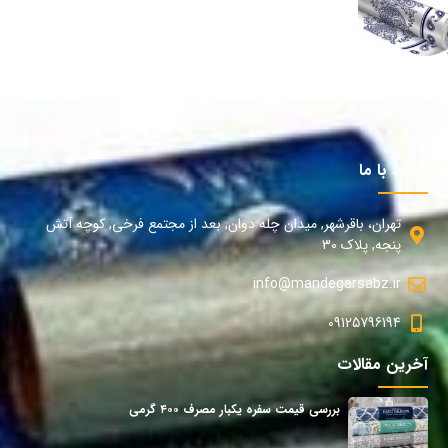
ارتباط با ما
تهران، باقرشهر, میدان چله دوان, بعد از مجتمع فرخی, کوچه آتش
پنجه, پلاک 30
info@mandegarsabz.ir
09125796194
آخرین مقالات
بررسی قیمت سفره یکبار مصرف ۴۰۰ گرمی