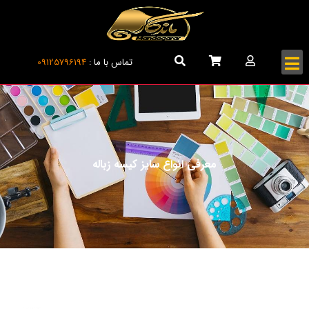
تماس با ما :
09125796194
معرفی انواع سایز کیسه زباله