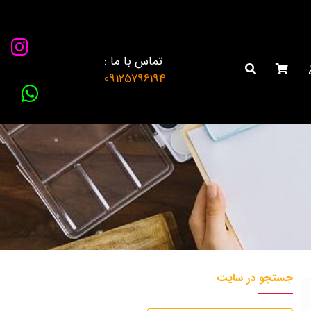
تماس با ما :
09125796194
جستجو در سایت