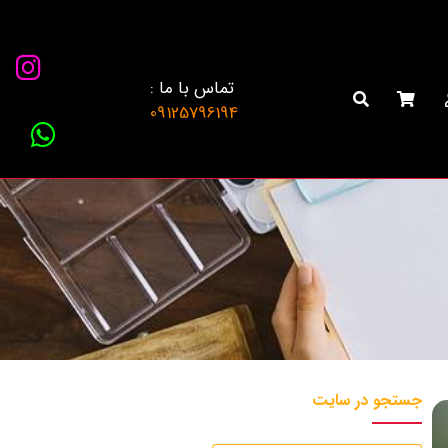
تماس با ما :
09125796194
جستجو در سایت