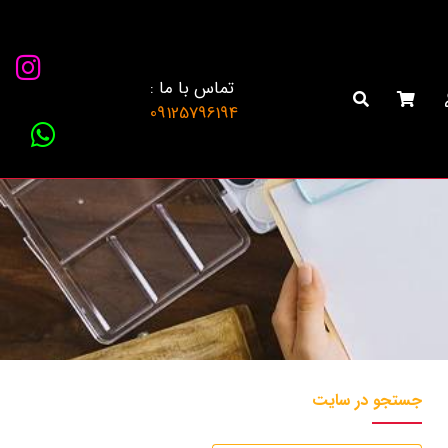
تماس با ما :
09125796194
جستجو در سایت