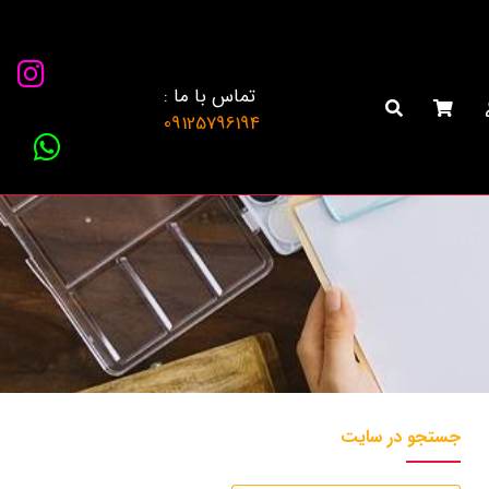
تماس با ما :
09125796194
جستجو در سایت