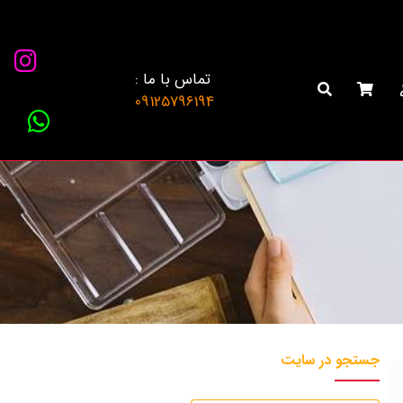
تماس با ما :
09125796194
جستجو در سایت